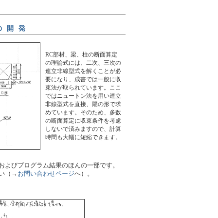
の開発
RC部材、梁、柱の断面算定
の理論式には、二次、三次の
連立非線型式を解くことが必
要になり、成書では一般に収
束法が取られています。ここ
ではニュートン法を用い連立
非線型式を直接、陽の形で求
めています。そのため、多数
の断面算定に収束条件を考慮
しないで済みますので、計算
時間も大幅に短縮できます。
およびプログラム結果のほんの一部です。
い（→
お問い合わせページ
へ）。