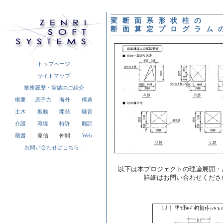
変断面系形状柱の
断面算定プログラム
トップページ
サイトマップ
業務履歴・実績のご紹介
概要
原子力
海外
構造
土木
振動
開発
騒音
介護
環境
特許
翻訳
蔵書
発信
仲間
Web
お問い合わせはこちら...
以下は本プロジェクトの理論展開・
詳細はお問い合わせくださ