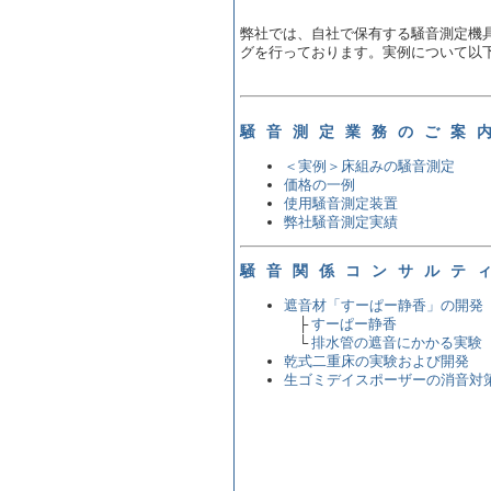
弊社では、自社で保有する騒音測定機
グを行っております。実例について以
騒音測定業務のご案
＜実例＞床組みの騒音測定
価格の一例
使用騒音測定装置
弊社騒音測定実績
騒音関係コンサルテ
遮音材「すーぱー静香」の開発
├
すーぱー静香
└
排水管の遮音にかかる実験
乾式二重床の実験および開発
生ゴミデイスポーザーの消音対